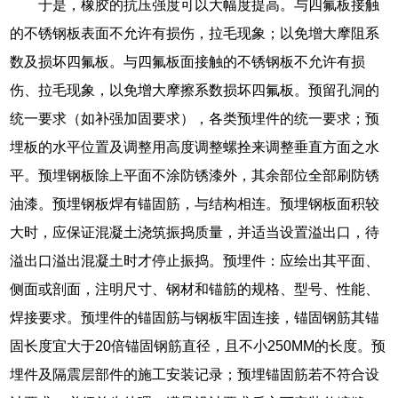
于是，橡胶的抗压强度可以大幅度提高。与四氟板接触
的不锈钢板表面不允许有损伤，拉毛现象；以免增大摩阻系
数及损坏四氟板。与四氟板面接触的不锈钢板不允许有损
伤、拉毛现象，以免增大摩擦系数损坏四氟板。预留孔洞的
统一要求（如补强加固要求），各类预埋件的统一要求；预
埋板的水平位置及调整用高度调整螺拴来调整垂直方面之水
平。预埋钢板除上平面不涂防锈漆外，其余部位全部刷防锈
油漆。预埋钢板焊有锚固筋，与结构相连。预埋钢板面积较
大时，应保证混凝土浇筑振捣质量，并适当设置溢出口，待
溢出口溢出混凝土时才停止振捣。预埋件：应绘出其平面、
侧面或剖面，注明尺寸、钢材和锚筋的规格、型号、性能、
焊接要求。预埋件的锚固筋与钢板牢固连接，锚固钢筋其锚
固长度宜大于20倍锚固钢筋直径，且不小250MM的长度。预
埋件及隔震层部件的施工安装记录；预埋锚固筋若不符合设