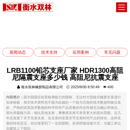
新闻动态
网站首页
新闻动态
新闻动态
技术支持
应用案例
常见问题
LRB1100铅芯支座厂家 HDR1300高阻
尼隔震支座多少钱 高阻尼抗震支座
衡水双林橡胶制品有限公司
2025/9/30 8:50:49
400
内容简介：
因为我国目前受检测能力的限制，无法对大型板式橡胶支座进行
实体检验，相关技术资料也不能为此确定一个较为完善的技术数据和验证条
款，严格的讲其技术数据的科学性和产品质量的符合性都无法确认和保证。
竖向承载能力高：相比其他支座，摩擦摆支座可承受更大的竖向荷载。近几
年还发展了关节支座支座，在支座内安置关节支座时间节点的转动，这种支
座的转动灵活，但位移受到了一定的限制。采用焊接连接方式：当施工单位
在建筑上下部结......