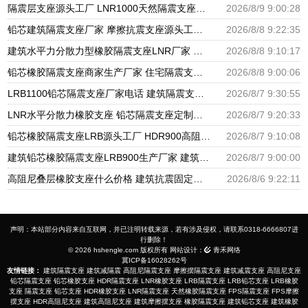
隔震层支座源头工厂 LNR1000天然隔震支座什么价格 水平力分散型橡胶隔震支座LNR源头工厂
2026/8/9 9:00:28
铅芯建筑隔震支座厂家 摩擦抗震支座源头工厂 圆形高阻尼橡胶隔震支座的生产厂家
2026/8/8 9:22:35
建筑水平力分散力型橡胶隔震支座LNR厂家 铅芯减震支座生产厂家 橡胶减隔震支座厂家
2026/8/8 9:10:17
铅芯橡胶隔震支座商家生产厂家 住宅隔震支座厂家 建筑高阻泥隔震支座生产厂家
2026/8/8 9:00:06
LRB1100铅芯隔震支座厂家电话 建筑隔震支座LNRP源头工厂 LNR600天然橡胶隔震支座多少钱
2026/8/7 9:30:55
LNR水平分散力橡胶支座 铅芯隔震支座定制厂家 建筑隔震层隔震支座生产厂家
2026/8/7 9:20:33
铅芯橡胶隔震支座LRB源头工厂 HDR900高阻尼隔震支座源头工厂 橡胶建筑支座厂家电话
2026/8/7 9:10:08
建筑铅芯橡胶隔震支座LRB900生产厂家 建筑隔震支座HDR生产厂家 LRB400型支座生产厂家
2026/8/7 9:00:00
高阻尼叠层橡胶支座什么价格 建筑抗震固定支座 隔震支座LRB900厂家
2026/8/6 9:22:11
声明：本站部分内容来自互联网，并已注明转载来源，若有涉及侵权，请联系0318-6666807进
行删除！
© 2026 hshengle.com 版权所有 网站设计：
青禾网络
冀ICP备16028262号
友情链接：
建筑隔震支座
建筑减隔震
高阻尼隔震支座
摩擦摆隔震支座
建筑减震支座
高阻尼支座
铅芯隔震支座
铅芯橡胶支座
HDR隔震支座
LNR橡胶支座
LRB隔震支座
LRB铅芯支座
LRB橡胶
支座
隔震支座
铅芯支座
HDR橡胶支座
LNR隔震支座
天然橡胶隔震支座
FPS隔震支座
FPS摩擦
摆支座
HDR高阻尼支座
建筑高阻尼支座
建筑摩擦摆支座
橡胶隔震支座
建筑铅芯支座
建筑橡胶