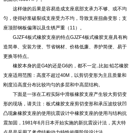
这样做的后果是容易造成支座底部支承力不够、或不均
匀，使得砂浆破裂或支座受力不均，导致支座扭曲变形；支
座顶部钢板偏薄以及生锈严重（11）。
GJZF4板式橡胶支座的特点GJZF4板式橡胶支座具有构
造简单、安装方便、节省钢材、价格低廉、养护简便、易于
更换等特点。
橡胶本身的是G4的还是G6的，都不一定..比如:铅芯橡胶
支座适用范围：高度不超过40M，以剪切变形为主且质量和
刚度沿高度分布比较均匀的多层和中高层结构。
下面是一张在工程实际中滑板橡胶支座产生较大剪切变
形的现场，请关注：板式橡胶支座剪切变形和承压波纹状凹
凸现象橡胶支座的使用抗震设计中橡胶支座的使用与结构抗
震加固，1981年6月日本开始实施的新抗震设计法，其大特
点是是采用了考虑结构动力特性的两阶段设计法。