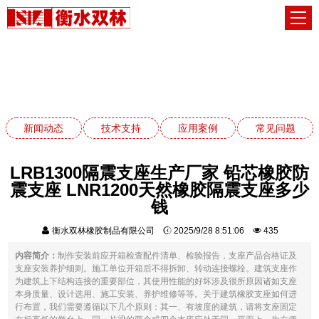
新闻动态
网站首页
新闻动态
新闻动态
技术支持
应用案例
常见问题
LRB1300隔震支座生产厂家 铅芯橡胶防
震支座 LNR1200天然橡胶隔震支座多少
钱
衡水双林橡胶制品有限公司
2025/9/28 8:51:06
435
内容简介：
制作安装前应开箱检查配件清单、检验报告，支座产品合格证及
支座安装养护细则。施工单位开箱后不得拆卸、转动连接螺栓。建筑支座作
为建筑上下结构连接的重要部位，其使用性能的好坏涉及很所原因诸如支座
本身质量、设计选用、施工安装、养护维修等等。关于建筑橡胶支座如何进
行布置，我们需要遵循以下几个原则：其一、有坡度的建筑，请将支座固定