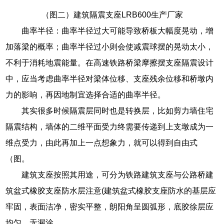
（图二）建筑隔震支座LRB600生产厂家
曲率半径：曲率半径过大可能导致桥板大幅度晃动，增
加落梁的概率；曲率半径过小则会使减震球摆的晃动太小，
不利于消耗地震能量。在高速铁路桥梁摩擦摆支座隔震设计
中，应当考虑曲率半径对梁体位移、支座残余位移和桥墩内
力的影响，再因地制宜选择合适的曲率半径。
其实很多时候隔震层同时也是转换层，比如剪力墙住宅
隔震结构，墙体的二维平面受力终需要传递到上支墩成为一
维点受力，由此再加上一点想象力，就可以得到自由式
（图。
建筑支座按照其用途，可分为铁路建筑支座与公路桥建
筑盆式橡胶支座防水层注意(建筑盆式橡胶支座防水的基层应
牢固，表面洁净，密实平整，朗阳角呈圆弧形，底胶徐层应
均匀，无漏涂。