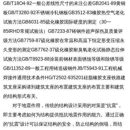
GB/T18O4-92一般公差线性尺寸的未注公差GB2041-89黄铜
板GB/T3280-92不锈钢冷轧钢板GB3512-83橡胶热空气老化
试验方法GB6031-85硫化橡胶国际硬度的测定（30一
85IRHD常规试验法）GB7233-87铸钢件超声探伤及质量评
级方法GB7759-87硫化橡胶在常温和高温下恒定形变压缩永
久变形的测定GB7762-37硫化橡胶耐臭氧老化试验静态拉伸
试验方法GB/T8923-88涂装前钢材表面锈蚀等级和除锈等级
GB/11352-89一般工程用铸造碳钢件JB/T5943-91工程机械
焊接件通用技术条件HG/T2502-935201硅脂橡胶支座铁路建
筑支座采购请到建筑支座的布置建筑支座的布置主要和建筑
的结构形式有关。
对于地震作用，传统的结构设计采用的对策是“抗震”，
即主要考虑如何为结构提供抵抗地震作用的能力。通过正确
的“抗震”设计可以保证结构的安全，防止结构的倒塌，而结