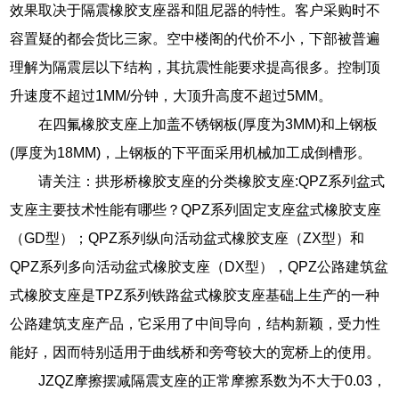
效果取决于隔震橡胶支座器和阻尼器的特性。客户采购时不
容置疑的都会货比三家。空中楼阁的代价不小，下部被普遍
理解为隔震层以下结构，其抗震性能要求提高很多。控制顶
升速度不超过1MM/分钟，大顶升高度不超过5MM。
在四氟橡胶支座上加盖不锈钢板(厚度为3MM)和上钢板
(厚度为18MM)，上钢板的下平面采用机械加工成倒槽形。
请关注：拱形桥橡胶支座的分类橡胶支座:QPZ系列盆式
支座主要技术性能有哪些？QPZ系列固定支座盆式橡胶支座
（GD型）；QPZ系列纵向活动盆式橡胶支座（ZX型）和
QPZ系列多向活动盆式橡胶支座（DX型），QPZ公路建筑盆
式橡胶支座是TPZ系列铁路盆式橡胶支座基础上生产的一种
公路建筑支座产品，它采用了中间导向，结构新颖，受力性
能好，因而特别适用于曲线桥和旁弯较大的宽桥上的使用。
JZQZ摩擦摆减隔震支座的正常摩擦系数为不大于0.03，