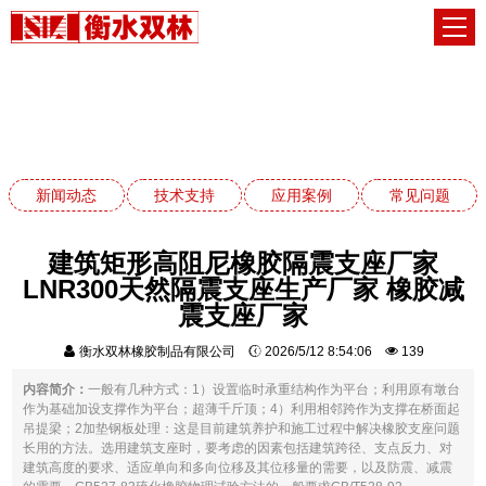
应用案例
网站首页
应用案例
新闻动态
技术支持
应用案例
常见问题
建筑矩形高阻尼橡胶隔震支座厂家
LNR300天然隔震支座生产厂家 橡胶减
震支座厂家
衡水双林橡胶制品有限公司
2026/5/12 8:54:06
139
内容简介：
一般有几种方式：1）设置临时承重结构作为平台；利用原有墩台
作为基础加设支撑作为平台；超薄千斤顶；4）利用相邻跨作为支撑在桥面起
吊提梁；2加垫钢板处理：这是目前建筑养护和施工过程中解决橡胶支座问题
长用的方法。选用建筑支座时，要考虑的因素包括建筑跨径、支点反力、对
建筑高度的要求、适应单向和多向位移及其位移量的需要，以及防震、减震